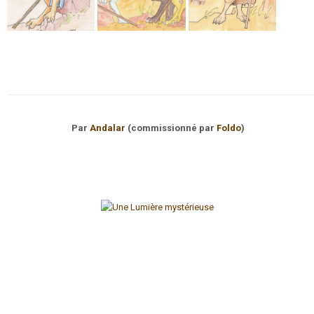
Par
Andalar
(commissionné par
Foldo
)