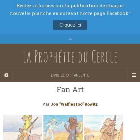
La Prophétie du Cercle
LIVRE ZÉRO : TANGENTE
Fan Art
Par
Jon “WafflesToo” Kowitz