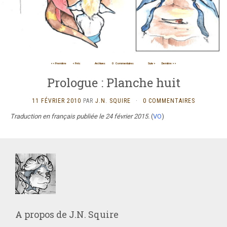
<< Première
< Préc
Archives
0
Commentaires
Suiv >
Dernière >>
Prologue : Planche huit
11 FÉVRIER 2010
PAR
J.N. SQUIRE
·
0 COMMENTAIRES
Traduction en français publiée le 24 février 2015.
(
VO
)
A propos de
J.N. Squire