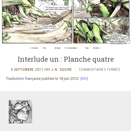
<< Première
< Préc
Archives
0
Commentaires
Suiv >
Dernière >>
Interlude un : Planche quatre
SUR
4 SEPTEMBRE 2011
PAR
J.N. SQUIRE
·
COMMENTAIRES FERMÉS
INTER
Traduction française publiée le 18 juin 2012. (
VO
)
UN
:
PLANC
QUATR