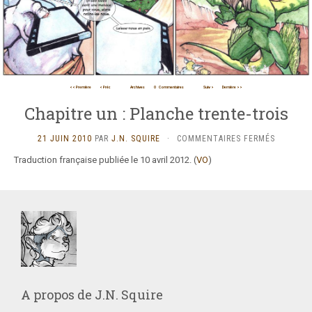
<< Première
< Préc
Archives
0
Commentaires
Suiv >
Dernière >>
Chapitre un : Planche trente-trois
SUR
21 JUIN 2010
PAR
J.N. SQUIRE
·
COMMENTAIRES FERMÉS
CHAPITR
Traduction française publiée le 10 avril 2012. (
VO
)
UN
:
PLANCHE
TRENTE-
TROIS
A propos de
J.N. Squire