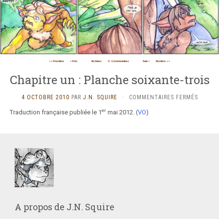
<< Première
< Préc
Archives
0
Commentaires
Suiv >
Dernière >>
Chapitre un : Planche soixante-trois
SUR
4 OCTOBRE 2010
PAR
J.N. SQUIRE
·
COMMENTAIRES FERMÉS
CHAPIT
er
Traduction française publiée le 1
mai 2012. (
VO
)
UN
:
PLANC
SOIXAN
TROIS
A propos de
J.N. Squire