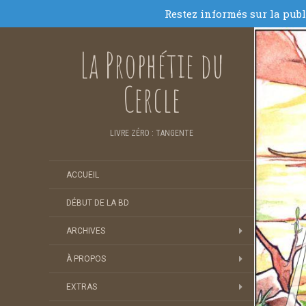
La Prophétie du
Cercle
LIVRE ZÉRO : TANGENTE
ACCUEIL
DÉBUT DE LA BD
ARCHIVES
À PROPOS
EXTRAS