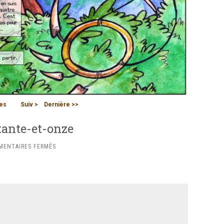
es
Suiv >
Dernière >>
xante-et-onze
SUR
MENTAIRES FERMÉS
CHAPITRE
UN
:
PLANCHE
SOIXANTE-
ET-
ONZE