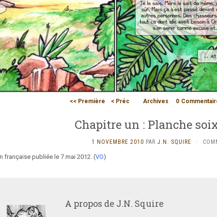
<< Première
< Préc
Archives
0
Commentair
Chapitre un : Planche soi
1 NOVEMBRE 2010
PAR
J.N. SQUIRE
·
COM
n française publiée le 7 mai 2012. (
VO
)
A propos de
J.N. Squire