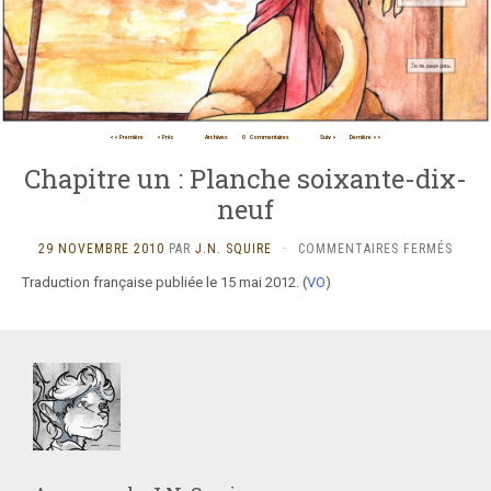
<< Première
< Préc
Archives
0
Commentaires
Suiv >
Dernière >>
Chapitre un : Planche soixante-dix-
neuf
SUR
29 NOVEMBRE 2010
PAR
J.N. SQUIRE
·
COMMENTAIRES FERMÉS
CHAPI
Traduction française publiée le 15 mai 2012. (
VO
)
UN
:
PLAN
SOIXA
DIX-
NEUF