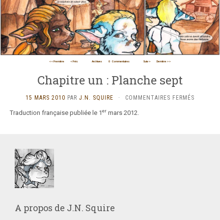
<< Première
< Préc
Archives
0
Commentaires
Suiv >
Dernière >>
Chapitre un : Planche sept
SUR
15 MARS 2010
PAR
J.N. SQUIRE
·
COMMENTAIRES FERMÉS
CHAPITR
er
Traduction française publiée le 1
mars 2012.
UN
:
PLANCHE
SEPT
A propos de
J.N. Squire