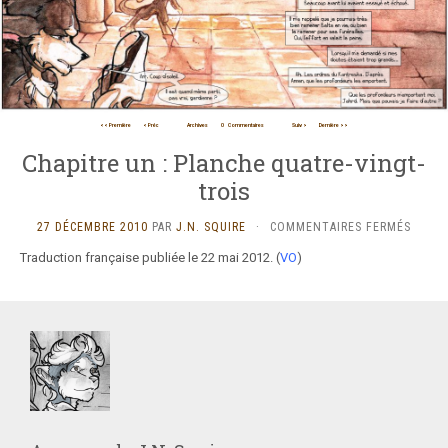
<< Première
< Préc
Archives
0
Commentaires
Suiv >
Dernière >>
Chapitre un : Planche quatre-vingt-
trois
SUR
27 DÉCEMBRE 2010
PAR
J.N. SQUIRE
·
COMMENTAIRES FERMÉS
CHAPI
Traduction française publiée le 22 mai 2012. (
VO
)
UN
:
PLANC
QUATR
VINGT
TROIS