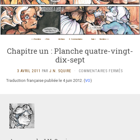
<< Première
< Préc
Archives
0
Commentaires
Suiv >
Dernière >>
Chapitre un : Planche quatre-vingt-
dix-sept
SUR
3 AVRIL 2011
PAR
J.N. SQUIRE
·
COMMENTAIRES FERMÉS
CHAPITRE
Traduction française publiée le 4 juin 2012. (
VO
)
UN
:
PLANCHE
QUATRE-
VINGT-
DIX-
SEPT