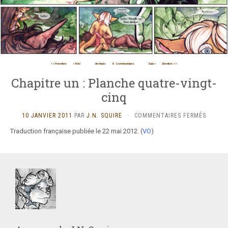
<< Première
< Préc
Archives
0
Commentaires
Suiv >
Dernière >>
Chapitre un : Planche quatre-vingt-
cinq
SUR
10 JANVIER 2011
PAR
J.N. SQUIRE
·
COMMENTAIRES FERMÉS
CHAPIT
Traduction française publiée le 22 mai 2012. (
VO
)
UN
:
PLANC
QUATRE
VINGT-
CINQ