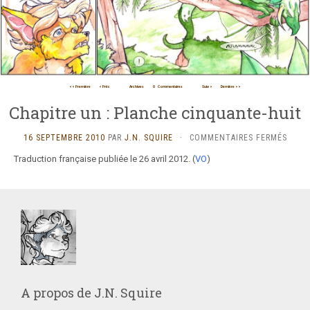
<< Première
< Préc
Archives
0
Commentaires
Suiv >
Dernière >>
Chapitre un : Planche cinquante-huit
SUR
16 SEPTEMBRE 2010
PAR
J.N. SQUIRE
·
COMMENTAIRES FERMÉS
CHAP
Traduction française publiée le 26 avril 2012. (
VO
)
UN
:
PLAN
CINQ
HUIT
A propos de
J.N. Squire