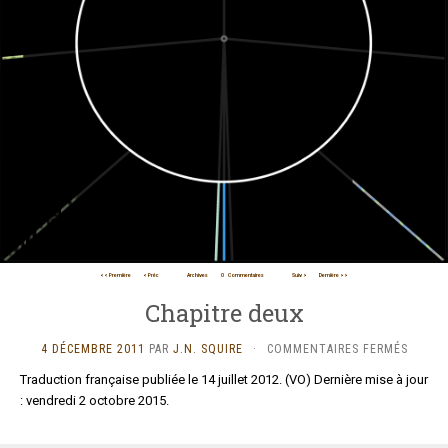
<< Première
< Préc
Archives
0
Commentaires
Suiv >
Dernière >>
Chapitre deux
SUR
4 DÉCEMBRE 2011
PAR
J.N. SQUIRE
·
COMMENTAIRES FERMÉS
CHAPI
Traduction française publiée le 14 juillet 2012. (
VO
) Dernière mise à jour
DEUX
: vendredi 2 octobre 2015.