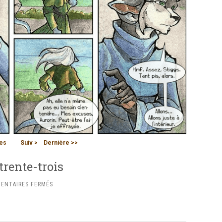
es
Suiv >
Dernière >>
trente-trois
SUR
ENTAIRES FERMÉS
CHAPITRE
DEUX
:
PLANCHE