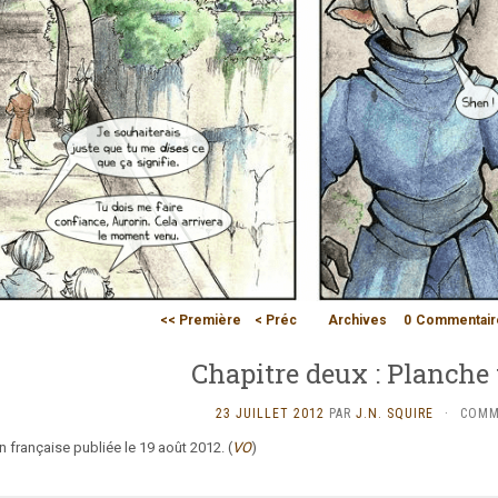
<< Première
< Préc
Archives
0
Commentair
Chapitre deux : Planche 
23 JUILLET 2012
PAR
J.N. SQUIRE
·
COMM
n française publiée le 19 août 2012. (
VO
)