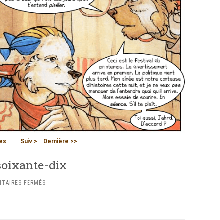
es
Suiv >
Dernière >>
soixante-dix
SUR
TAIRES FERMÉS
CHAPITRE
DEUX
:
PLANCHE