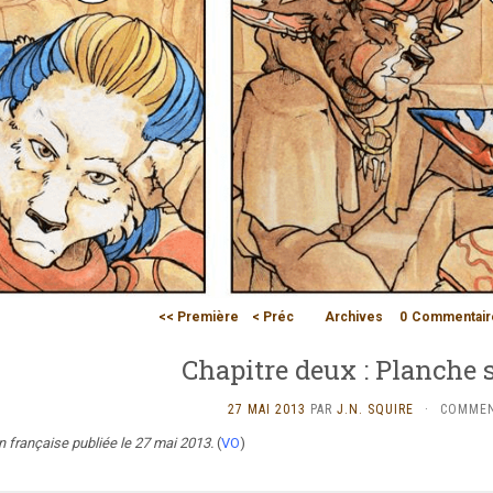
<< Première
< Préc
Archives
0
Commentair
Chapitre deux : Planche 
27 MAI 2013
PAR
J.N. SQUIRE
·
COMMEN
n française publiée le 27 mai 2013.
(
VO
)