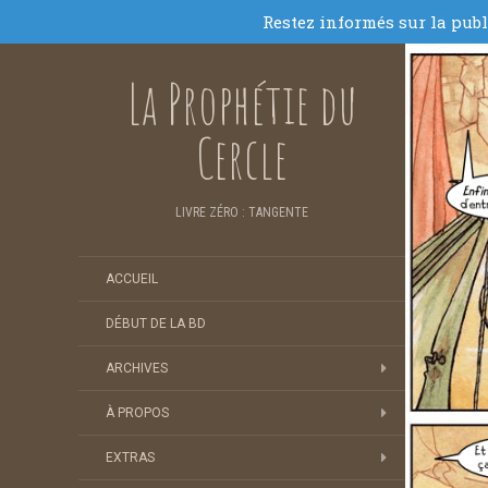
La Prophétie du
Cercle
LIVRE ZÉRO : TANGENTE
ACCUEIL
DÉBUT DE LA BD
ARCHIVES
À PROPOS
EXTRAS