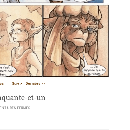
es
Suiv >
Dernière >>
inquante-et-un
SUR
NTAIRES FERMÉS
CHAPITRE
DEUX
:
PLANCHE