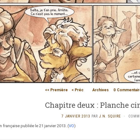
<< Première
< Préc
Archives
0
Commentair
Chapitre deux : Planche c
7 JANVIER 2013
PAR
J.N. SQUIRE
·
COMME
 française publiée le 21 janvier 2013. (
VO
)