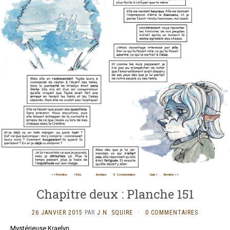
<< Première
< Préc
Archives
0
Commentaires
Suiv >
Dernière >>
Chapitre deux : Planche 151
26 JANVIER 2015
PAR
J.N. SQUIRE
·
0 COMMENTAIRES
Mystérieuse Kraelyn.