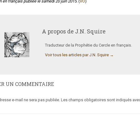
n en français publiée le samedi 20 juin 2015.
(
VO
)
A propos de
J.N. Squire
Traducteur de la Prophétie du Cercle en français.
Voir tous les articles par J.N. Squire
→
ER UN COMMENTAIRE
dresse e-mail ne sera pas publiée.
Les champs obligatoires sont indiqués ave