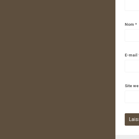
Nom
*
E-mail
Site w