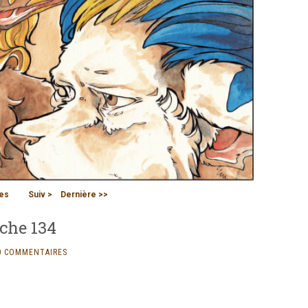
es
Suiv >
Dernière >>
nche 134
0 COMMENTAIRES