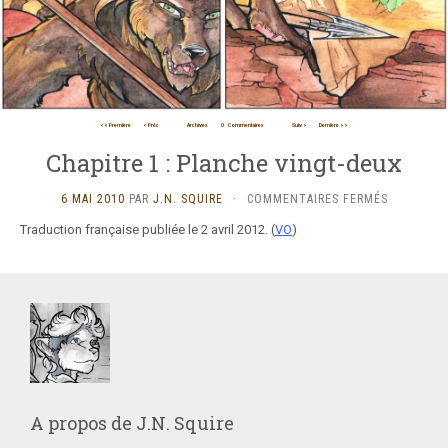
<< Première
< Préc
Archives
0
Commentaires
Suiv >
Dernière >>
Chapitre 1 : Planche vingt-deux
SUR
6 MAI 2010
PAR
J.N. SQUIRE
·
COMMENTAIRES FERMÉS
CHAPITRE
Traduction française publiée le 2 avril 2012. (
VO
)
1
:
PLANCHE
VINGT-
DEUX
A propos de
J.N. Squire