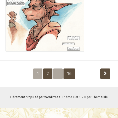
Pagination
1
2
…
16
des
publications
Fièrement propulsé par WordPress
. Thème Flat 1.7.8 par
Themeisle